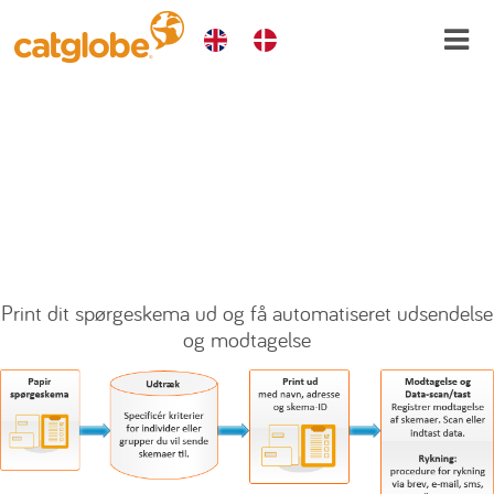
Videre
til
indhold
Papirspørgeskemaer
Print dit spørgeskema ud og få automatiseret udsendelse
og modtagelse