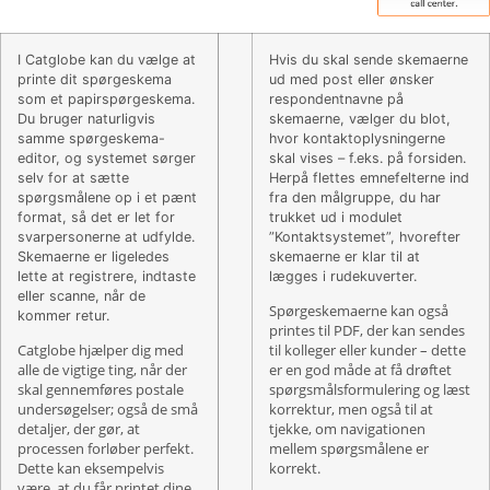
I Catglobe kan du vælge at
Hvis du skal sende skemaerne
printe dit spørgeskema
ud med post eller ønsker
som et papirspørgeskema.
respondentnavne på
Du bruger naturligvis
skemaerne, vælger du blot,
samme spørgeskema-
hvor kontaktoplysningerne
editor, og systemet sørger
skal vises – f.eks. på forsiden.
selv for at sætte
Herpå flettes emnefelterne ind
spørgsmålene op i et pænt
fra den målgruppe, du har
format, så det er let for
trukket ud i modulet
svarpersonerne at udfylde.
”Kontaktsystemet”, hvorefter
Skemaerne er ligeledes
skemaerne er klar til at
lette at registrere, indtaste
lægges i rudekuverter.
eller scanne, når de
Spørgeskemaerne kan også
kommer retur.
printes til PDF, der kan sendes
Catglobe hjælper dig med
til kolleger eller kunder – dette
alle de vigtige ting, når der
er en god måde at få drøftet
skal gennemføres postale
spørgsmålsformulering og læst
undersøgelser; også de små
korrektur, men også til at
detaljer, der gør, at
tjekke, om navigationen
processen forløber perfekt.
mellem spørgsmålene er
Dette kan eksempelvis
korrekt.
være, at du får printet dine